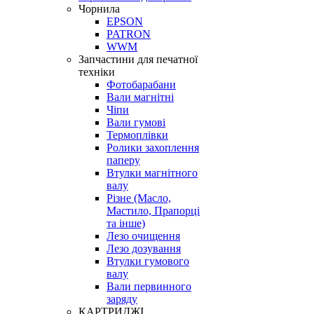
Чорнила
EPSON
PATRON
WWM
Запчастини для печатної
техніки
Фотобарабани
Вали магнітні
Чіпи
Вали гумові
Термоплівки
Ролики захоплення
паперу
Втулки магнітного
валу
Різне (Масло,
Мастило, Прапорці
та інше)
Лезо очищення
Лезо дозування
Втулки гумового
валу
Вали первинного
заряду
КАРТРИДЖІ