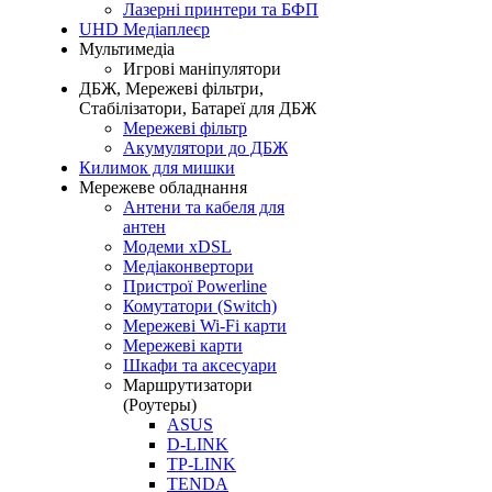
Лазерні принтери та БФП
UHD Медіаплеєр
Мультимедіа
Игрові маніпулятори
ДБЖ, Мережеві фільтри,
Стабілізатори, Батареї для ДБЖ
Мережеві фільтр
Акумулятори до ДБЖ
Килимок для мишки
Мережеве обладнання
Антени та кабеля для
антен
Модеми хDSL
Медіаконвертори
Пристрої Powerline
Комутатори (Switch)
Мережеві Wi-Fi карти
Мережеві карти
Шкафи та аксесуари
Маршрутизатори
(Роутеры)
ASUS
D-LINK
TP-LINK
TENDA