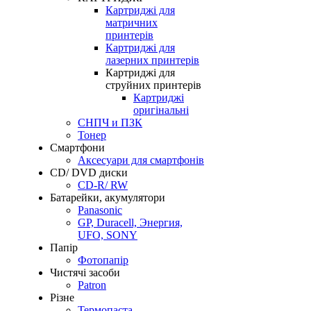
Картриджі для
матричних
принтерів
Картриджі для
лазерних принтерів
Картриджі для
струйних принтерів
Картриджі
оригінальні
СНПЧ и ПЗК
Тонер
Смартфони
Аксесуари для смартфонів
CD/ DVD диски
CD-R/ RW
Батарейки, акумулятори
Panasonic
GP, Duracell, Энергия,
UFO, SONY
Папір
Фотопапір
Чистячі засоби
Patron
Різне
Термопаста