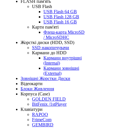
FLASH пам'ять
USB Flash
USB Flash 64 GB
USB Flash 128 GB
USB Flash 16 GB
Карти пам'яті
Флеш-карта MicroSD
/ MicroSDHC
Жорсткі диски (HDD, SSD)
SSD накопичувачи
Кармани до HDD
Кармани внутрішні
(Internal)
Кармани зовнішні
(External)
Зовнішні Жорстки Диски
Відеокарти
Блоки Живлення
Корпуса (Case)
GOLDEN FIELD
BitFenix /1stPlayer
Клавіатури
RAPOO
FrimeCom
GEMBIRD