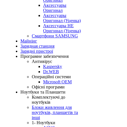
Оригинал
Аксессуары
Оригинал
Аксессуары
Оригинал (Уценка)
Аксессуары НЕ
Оригинал (Уценка)
Смартфони SAMSUNG
Майнінг
Зарядная станция
Зарядні пристрої
Програмне забезпечення
Антивірус
Kaspersky
Dr.WEB
Операційні системи
Microsoft OEM
Офісні програми
Ноутбуки та Планшети
Комплектуючі до
ноутбуків
Блоки живлення для
ноутбуків, планшетів та
інші
1- Ноутбуки