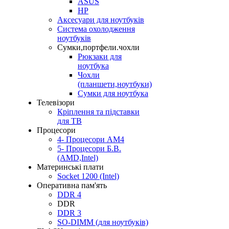
ASUS
HP
Аксесуари для ноутбуків
Система охолодження
ноутбуків
Сумки,портфели.чохли
Рюкзаки для
ноутбука
Чохли
(планшети,ноутбуки)
Сумки для ноутбука
Телевізори
Кріплення та підставки
для ТВ
Процесори
4- Процесори AM4
5- Процесори Б.В.
(AMD,Intel)
Материнські плати
Socket 1200 (Intel)
Оперативна пам'ять
DDR 4
DDR
DDR 3
SO-DIMM (для ноутбуків)