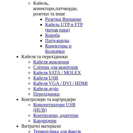
Кабель,
конектори,патчкорди,
розетки та інше
Розетки Внешние
Кабель UTP и FTP
(витая пара)
Короба
Патч-корды
Конекторы и
Колпачки
Кабеля та перехідники
Кабеля живлення
Слітери для моніторів
Кабеля SATA / MOLEX
Кабеля USB
Кабеля VGA / DVI / HDMI
Кабеля аудіо
Перехідники
Контролери та картридери
Концентратори USB
(HUB)
Контролери, адаптери
Кардрідери
Витратні матеріали
Термоплівка для факсів