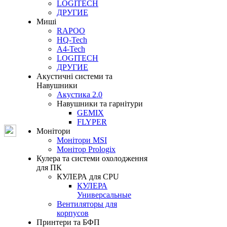
LOGITECH
ДРУГИЕ
Миші
RAPOO
HQ-Tech
A4-Tech
LOGITECH
ДРУГИЕ
Акустичні системи та
Навушники
Акустика 2.0
Навушники та гарнітури
GEMIX
FLYPER
Монітори
Монітори MSI
Монітор Prologix
Кулера та системи охолодження
для ПК
КУЛЕРА для CPU
КУЛЕРА
Универсальные
Вентиляторы для
корпусов
Принтери та БФП