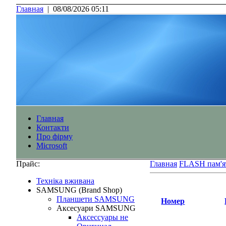
Главная
|
08/08/2026 05:11
Главная
Контакти
Про фірму
Microsoft
Прайс:
Главная
FLASH пам'я
Технiка вживана
SAMSUNG (Brand Shop)
Планшети SAMSUNG
Номер
Аксесуари SAMSUNG
Аксессуары не