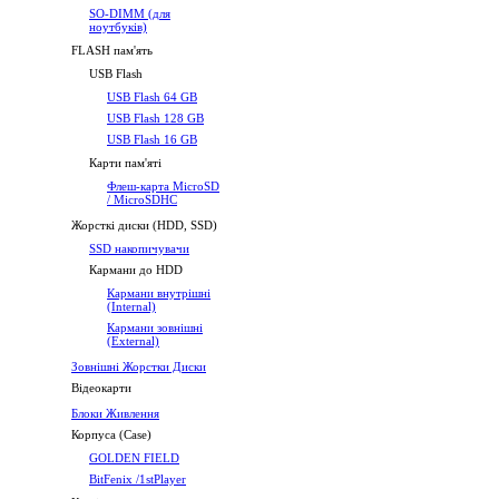
SO-DIMM (для
ноутбуків)
FLASH пам'ять
USB Flash
USB Flash 64 GB
USB Flash 128 GB
USB Flash 16 GB
Карти пам'яті
Флеш-карта MicroSD
/ MicroSDHC
Жорсткі диски (HDD, SSD)
SSD накопичувачи
Кармани до HDD
Кармани внутрішні
(Internal)
Кармани зовнішні
(External)
Зовнішні Жорстки Диски
Відеокарти
Блоки Живлення
Корпуса (Case)
GOLDEN FIELD
BitFenix /1stPlayer