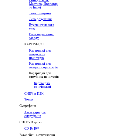
Різне (Масло,
Мастило, Прапорці
та інше)
Лезо очищення
Лезо дозування
Втулки гумового
валу
Вали первинного
заряду
КАРТРИДЖІ
Картриджі для
матричних
принтерів
Картриджі для
лазерних принтерів
Картриджі для
струйних принтерів
Картриджі
оригінальні
СНПЧ и ПЗК
Тонер
Смартфони
Аксесуари для
смартфонів
CD/ DVD диски
CD-R/ RW
Батарейки, акумулятори