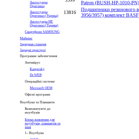
Patron (BUSH-HP-1010-PN
Аксессуары
Оригинал
Подшипники резинового ва
13816
Аксессуары
3956/3957) комплект BASF
Оригинал (Уценка)
Аксессуары НЕ
Оригинал (Уценка)
Смартфони SAMSUNG
Майнінг
Зарядная станция
Зарядні пристрої
Програмне забезпечення
Антивірус
Kaspersky
Dr.WEB
Операційні системи
Microsoft OEM
Офісні програми
Ноутбуки та Планшети
Комплектуючі до
ноутбуків
Блоки живлення для
ноутбуків, планшетів та
інші
1- Ноутбуки