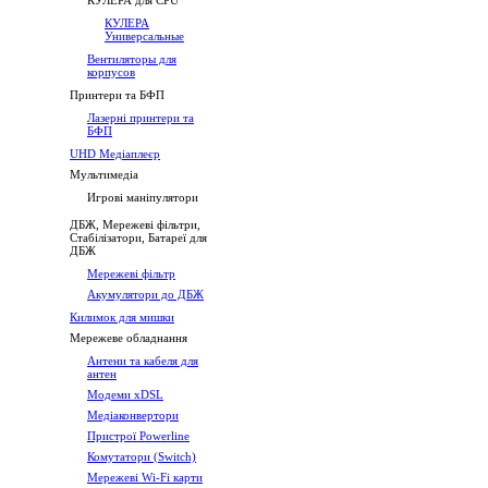
КУЛЕРА для CPU
КУЛЕРА
Универсальные
Вентиляторы для
корпусов
Принтери та БФП
Лазерні принтери та
БФП
UHD Медіаплеєр
Мультимедіа
Игрові маніпулятори
ДБЖ, Мережеві фільтри,
Стабілізатори, Батареї для
ДБЖ
Мережеві фільтр
Акумулятори до ДБЖ
Килимок для мишки
Мережеве обладнання
Антени та кабеля для
антен
Модеми хDSL
Медіаконвертори
Пристрої Powerline
Комутатори (Switch)
Мережеві Wi-Fi карти