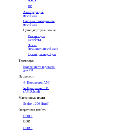
ASUS
HP
Аксесуари для
ноутбуків
Система охолодження
ноутбуків
Сумки,портфели.чохли
Рюкзаки для
ноутбука
Чохли
(планшети,ноутбуки)
Сумки для ноутбука
Телевізори
Кріплення та підставки
для ТВ
Процесори
4- Процесори AM4
5- Процесори Б.В.
(AMD,Intel)
Материнські плати
Socket 1200 (Intel)
Оперативна пам'ять
DDR 4
DDR
DDR 3