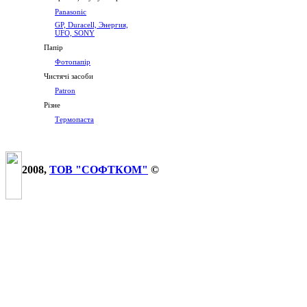
Panasonic
GP, Duracell, Энергия,
UFO, SONY
Папір
Фотопапір
Чистячі засоби
Patron
Різне
Термопаста
2008,
ТОВ "СОФТКОМ"
©