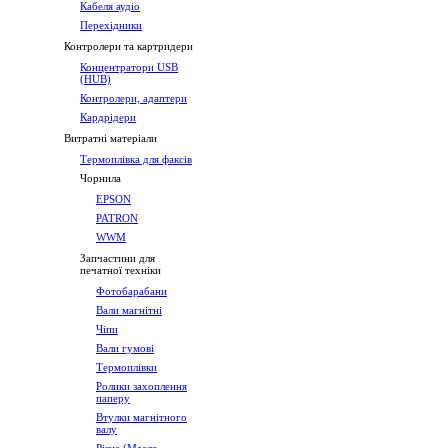
Кабеля аудіо
Перехідники
Контролери та картридери
Концентратори USB
(HUB)
Контролери, адаптери
Кардрідери
Витратні матеріали
Термоплівка для факсів
Чорнила
EPSON
PATRON
WWM
Запчастини для
печатної техніки
Фотобарабани
Вали магнітні
Чіпи
Вали гумові
Термоплівки
Ролики захоплення
паперу
Втулки магнітного
валу