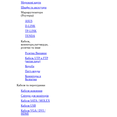
Мережеві карти
Шкафи та аксесуари
Маршрутизатори
(Роутеры)
ASUS
D-LINK
TP-LINK
TENDA
Кабель,
конектори,патчкорди,
розетки та інше
Розетки Внешние
Кабель UTP и FTP
(витая пара)
Короба
Патч-корды
Конекторы и
Колпачки
Кабеля та перехідники
Кабеля живлення
Слітери для моніторів
Кабеля SATA / MOLEX
Кабеля USB
Кабеля VGA / DVI /
HDMI