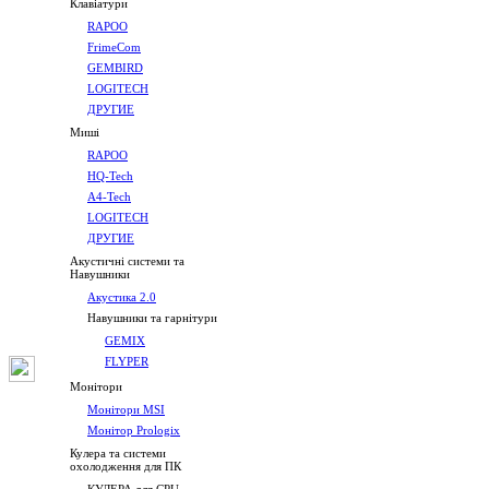
Клавіатури
RAPOO
FrimeCom
GEMBIRD
LOGITECH
ДРУГИЕ
Миші
RAPOO
HQ-Tech
A4-Tech
LOGITECH
ДРУГИЕ
Акустичні системи та
Навушники
Акустика 2.0
Навушники та гарнітури
GEMIX
FLYPER
Монітори
Монітори MSI
Монітор Prologix
Кулера та системи
охолодження для ПК