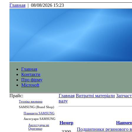
Главная
|
08/08/2026 15:23
Главная
Контакти
Про фірму
Microsoft
Прайс:
Главная
Витратні матеріали
Запчаст
валу
Технiка вживана
SAMSUNG (Brand Shop)
Планшети SAMSUNG
Аксесуари SAMSUNG
Номер
Наимен
Аксессуары не
Оригинал
Подшипники резинового ва
3399