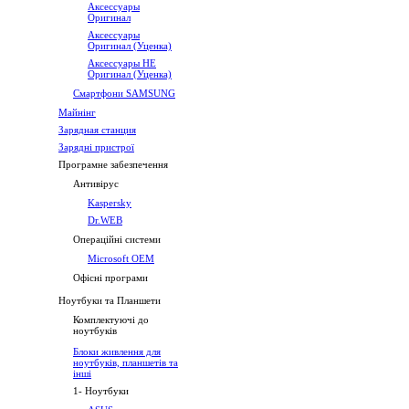
Аксессуары
Оригинал
Аксессуары
Оригинал (Уценка)
Аксессуары НЕ
Оригинал (Уценка)
Смартфони SAMSUNG
Майнінг
Зарядная станция
Зарядні пристрої
Програмне забезпечення
Антивірус
Kaspersky
Dr.WEB
Операційні системи
Microsoft OEM
Офісні програми
Ноутбуки та Планшети
Комплектуючі до
ноутбуків
Блоки живлення для
ноутбуків, планшетів та
інші
1- Ноутбуки