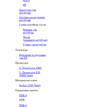
ASUS
HP
Аксесуари для
ноутбуків
Система охолодження
ноутбуків
Сумки,портфели.чохли
Рюкзаки для
ноутбука
Чохли
(планшети,ноутбуки)
Сумки для ноутбука
Телевізори
Кріплення та підставки
для ТВ
Процесори
4- Процесори AM4
5- Процесори Б.В.
(AMD,Intel)
Материнські плати
Socket 1200 (Intel)
Оперативна пам'ять
DDR 4
DDR
DDR 3