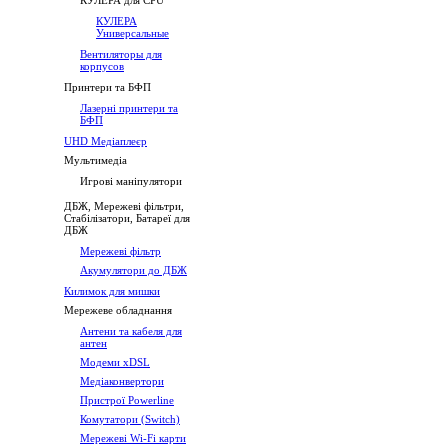
КУЛЕРА для CPU
КУЛЕРА
Универсальные
Вентиляторы для
корпусов
Принтери та БФП
Лазерні принтери та
БФП
UHD Медіаплеєр
Мультимедіа
Игрові маніпулятори
ДБЖ, Мережеві фільтри,
Стабілізатори, Батареї для
ДБЖ
Мережеві фільтр
Акумулятори до ДБЖ
Килимок для мишки
Мережеве обладнання
Антени та кабеля для
антен
Модеми хDSL
Медіаконвертори
Пристрої Powerline
Комутатори (Switch)
Мережеві Wi-Fi карти