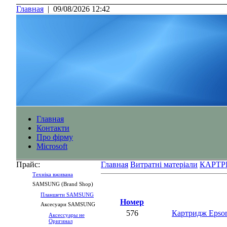
Главная
|
09/08/2026 12:42
Главная
Контакти
Про фірму
Microsoft
Прайс:
Главная
Витратні матеріали
КАРТР
Технiка вживана
SAMSUNG (Brand Shop)
Планшети SAMSUNG
Номер
Аксесуари SAMSUNG
576
Картридж Eps
Аксессуары не
Оригинал