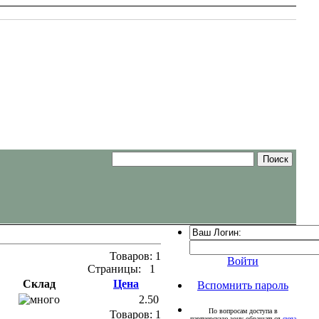
Товаров:
1
Войти
Страницы:
1
Склад
Цена
Вспомнить пароль
2.50
По вопросам доступа в
Товаров:
1
партнерскую зону обращаться
сюда