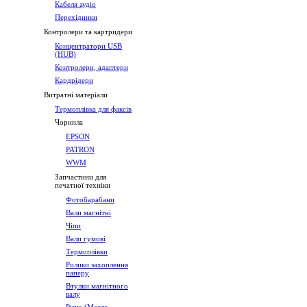
Кабеля аудіо
Перехідники
Контролери та картридери
Концентратори USB
(HUB)
Контролери, адаптери
Кардрідери
Витратні матеріали
Термоплівка для факсів
Чорнила
EPSON
PATRON
WWM
Запчастини для
печатної техніки
Фотобарабани
Вали магнітні
Чіпи
Вали гумові
Термоплівки
Ролики захоплення
паперу
Втулки магнітного
валу