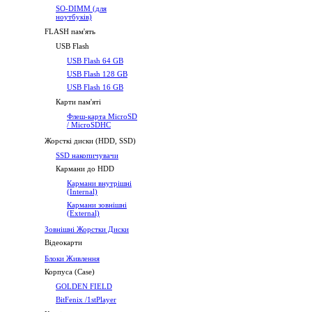
SO-DIMM (для
ноутбуків)
FLASH пам'ять
USB Flash
USB Flash 64 GB
USB Flash 128 GB
USB Flash 16 GB
Карти пам'яті
Флеш-карта MicroSD
/ MicroSDHC
Жорсткі диски (HDD, SSD)
SSD накопичувачи
Кармани до HDD
Кармани внутрішні
(Internal)
Кармани зовнішні
(External)
Зовнішні Жорстки Диски
Відеокарти
Блоки Живлення
Корпуса (Case)
GOLDEN FIELD
BitFenix /1stPlayer