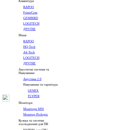
Клавіатури
RAPOO
FrimeCom
GEMBIRD
LOGITECH
ДРУГИЕ
Миші
RAPOO
HQ-Tech
A4-Tech
LOGITECH
ДРУГИЕ
Акустичні системи та
Навушники
Акустика 2.0
Навушники та гарнітури
GEMIX
FLYPER
Монітори
Монітори MSI
Монітор Prologix
Кулера та системи
охолодження для ПК