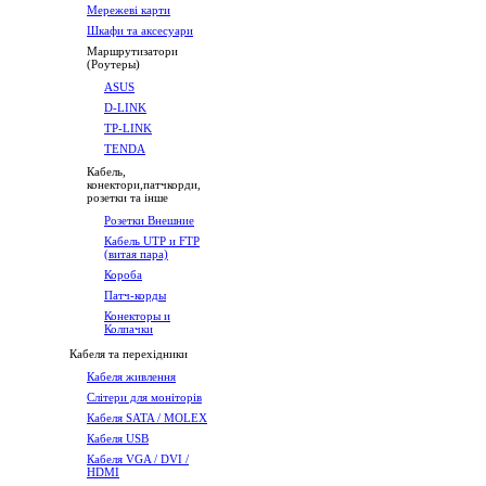
Мережеві карти
Шкафи та аксесуари
Маршрутизатори
(Роутеры)
ASUS
D-LINK
TP-LINK
TENDA
Кабель,
конектори,патчкорди,
розетки та інше
Розетки Внешние
Кабель UTP и FTP
(витая пара)
Короба
Патч-корды
Конекторы и
Колпачки
Кабеля та перехідники
Кабеля живлення
Слітери для моніторів
Кабеля SATA / MOLEX
Кабеля USB
Кабеля VGA / DVI /
HDMI