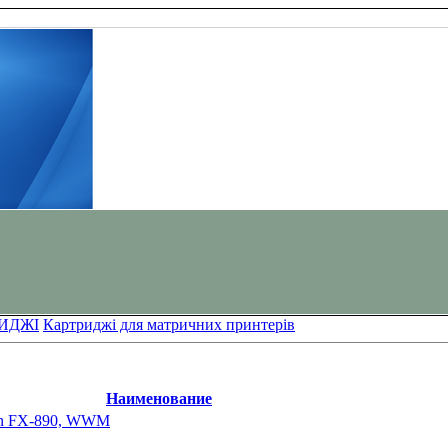
ИДЖІ
Картриджі для матричних принтерів
Наименование
on FX-890, WWM