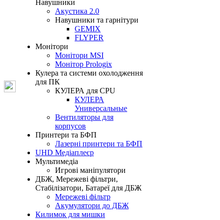
Навушники
Акустика 2.0
Навушники та гарнітури
GEMIX
FLYPER
Монітори
Монітори MSI
Монітор Prologix
Кулера та системи охолодження
для ПК
КУЛЕРА для CPU
КУЛЕРА
Универсальные
Вентиляторы для
корпусов
Принтери та БФП
Лазерні принтери та БФП
UHD Медіаплеєр
Мультимедіа
Игрові маніпулятори
ДБЖ, Мережеві фільтри,
Стабілізатори, Батареї для ДБЖ
Мережеві фільтр
Акумулятори до ДБЖ
Килимок для мишки