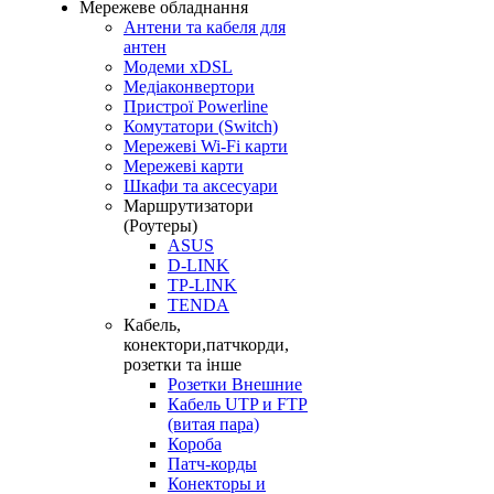
Мережеве обладнання
Антени та кабеля для
антен
Модеми хDSL
Медіаконвертори
Пристрої Powerline
Комутатори (Switch)
Мережеві Wi-Fi карти
Мережеві карти
Шкафи та аксесуари
Маршрутизатори
(Роутеры)
ASUS
D-LINK
TP-LINK
TENDA
Кабель,
конектори,патчкорди,
розетки та інше
Розетки Внешние
Кабель UTP и FTP
(витая пара)
Короба
Патч-корды
Конекторы и