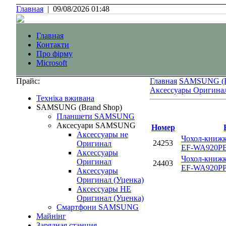
Главная
|
09/08/2026 01:48
Главная
Контакти
Про фірму
Microsoft
Прайс:
Главная
SAMSUNG (B
Аксессуары Оригинал
Технiка вживана
SAMSUNG (Brand Shop)
Планшети SAMSUNG
Аксесуари SAMSUNG
Номер
Аксессуары не
Чохол-книжка
24253
Оригинал
EF-WA920P
Аксессуары
Чохол-книжка
Оригинал
24403
EF-WA920PP
Аксессуары
Оригинал (Уценка)
Аксессуары НЕ
Оригинал (Уценка)
Смартфони SAMSUNG
Майнінг
Зарядная станция