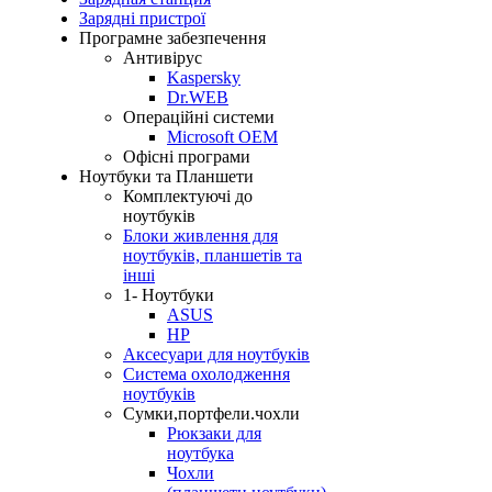
Зарядні пристрої
Програмне забезпечення
Антивірус
Kaspersky
Dr.WEB
Операційні системи
Microsoft OEM
Офісні програми
Ноутбуки та Планшети
Комплектуючі до
ноутбуків
Блоки живлення для
ноутбуків, планшетів та
інші
1- Ноутбуки
ASUS
HP
Аксесуари для ноутбуків
Система охолодження
ноутбуків
Сумки,портфели.чохли
Рюкзаки для
ноутбука
Чохли