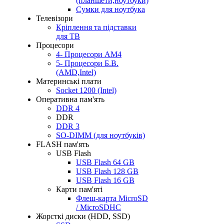
(планшети,ноутбуки)
Сумки для ноутбука
Телевізори
Кріплення та підставки
для ТВ
Процесори
4- Процесори AM4
5- Процесори Б.В.
(AMD,Intel)
Материнські плати
Socket 1200 (Intel)
Оперативна пам'ять
DDR 4
DDR
DDR 3
SO-DIMM (для ноутбуків)
FLASH пам'ять
USB Flash
USB Flash 64 GB
USB Flash 128 GB
USB Flash 16 GB
Карти пам'яті
Флеш-карта MicroSD
/ MicroSDHC
Жорсткі диски (HDD, SSD)