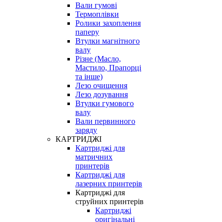
Вали гумові
Термоплівки
Ролики захоплення
паперу
Втулки магнітного
валу
Різне (Масло,
Мастило, Прапорці
та інше)
Лезо очищення
Лезо дозування
Втулки гумового
валу
Вали первинного
заряду
КАРТРИДЖІ
Картриджі для
матричних
принтерів
Картриджі для
лазерних принтерів
Картриджі для
струйних принтерів
Картриджі
оригінальні