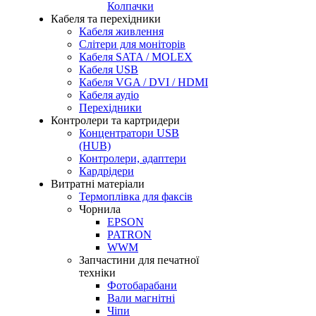
Колпачки
Кабеля та перехідники
Кабеля живлення
Слітери для моніторів
Кабеля SATA / MOLEX
Кабеля USB
Кабеля VGA / DVI / HDMI
Кабеля аудіо
Перехідники
Контролери та картридери
Концентратори USB
(HUB)
Контролери, адаптери
Кардрідери
Витратні матеріали
Термоплівка для факсів
Чорнила
EPSON
PATRON
WWM
Запчастини для печатної
техніки
Фотобарабани
Вали магнітні
Чіпи