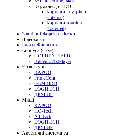
SSD накопичувачи
Кармани до HDD
Кармани внутрішні
(Internal)
Кармани зовнішні
(External)
Зовнішні Жорстки Диски
Відеокарти
Блоки Живлення
Корпуса (Case)
GOLDEN FIELD
BitFenix /1stPlayer
Клавіатури
RAPOO
FrimeCom
GEMBIRD
LOGITECH
ДРУГИЕ
Миші
RAPOO
HQ-Tech
A4-Tech
LOGITECH
ДРУГИЕ
Акустичні системи та