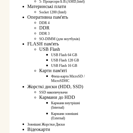
5- Процесори Б.В.(AMD,Intel)
Материнські плати
Socket 1200 (Intel)
Оперативна пам'ять
DDR 4
DDR
DDR 3
SO-DIMM (для ноутбуків)
FLASH пам'ять
USB Flash
USB Flash 64 GB
USB Flash 128 GB
USB Flash 16 GB
Карти пам'яті
Флеш-карта MicroSD /
MicroSDHC
Жорсткі диски (HDD, SSD)
SSD накопичувачи
Кармани до HDD
Кармани внутрішні
(Internal)
Кармани зовнішні
(External)
Зовнішні Жорстки Диски
Відеокарти