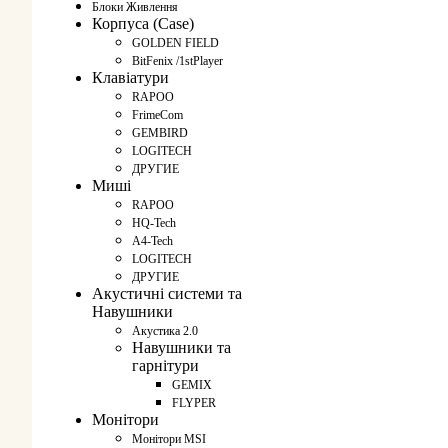
Блоки Живлення
Корпуса (Case)
GOLDEN FIELD
BitFenix /1stPlayer
Клавіатури
RAPOO
FrimeCom
GEMBIRD
LOGITECH
ДРУГИЕ
Миші
RAPOO
HQ-Tech
A4-Tech
LOGITECH
ДРУГИЕ
Акустичні системи та
Навушники
Акустика 2.0
Навушники та
гарнітури
GEMIX
FLYPER
Монітори
Монітори MSI