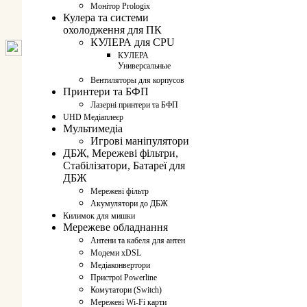
Монітор Prologix
Кулера та системи
охолодження для ПК
КУЛЕРА для CPU
КУЛЕРА
Универсальные
Вентиляторы для корпусов
Принтери та БФП
Лазерні принтери та БФП
UHD Медіаплеєр
Мультимедіа
Игрові маніпулятори
ДБЖ, Мережеві фільтри,
Стабілізатори, Батареї для
ДБЖ
Мережеві фільтр
Акумулятори до ДБЖ
Килимок для мишки
Мережеве обладнання
Антени та кабеля для антен
Модеми хDSL
Медіаконвертори
Пристрої Powerline
Комутатори (Switch)
Мережеві Wi-Fi карти