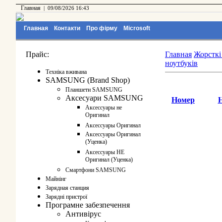
Главная
|
09/08/2026 16:43
Главная
Контакти
Про фірму
Microsoft
Прайс:
Главная
Жорсткі
ноутбуків
Технiка вживана
SAMSUNG (Brand Shop)
Планшети SAMSUNG
Аксесуари SAMSUNG
Номер
Аксессуары не
Оригинал
Аксессуары Оригинал
Аксессуары Оригинал
(Уценка)
Аксессуары НЕ
Оригинал (Уценка)
Смартфони SAMSUNG
Майнінг
Зарядная станция
Зарядні пристрої
Програмне забезпечення
Антивірус