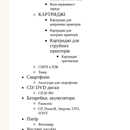
Вали первинного
заряду
КАРТРИДЖІ
Картриджі для
матричних принтерів
Картриджі для
лазерних принтерів
Картриджі для
струйних
принтерів
Картриджі
оригінальні
СНПЧ и ПЗК
Тонер
Смартфони
Аксесуари для смартфонів
CD/ DVD диски
CD-R/ RW
Батарейки, акумулятори
Panasonic
GP, Duracell, Энергия, UFO,
SONY
Папір
Фотопапір
Чистячі засоби