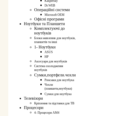
Kaspersky
Dr.WEB
Операційні системи
Microsoft OEM
Офісні програми
Ноутбуки та Планшети
Комплектуючі до
ноутбуків
Блоки живлення для ноутбуків,
планшетів та інші
1- Ноутбуки
ASUS
HP
Аксесуари для ноутбуків
Система охолодження
ноутбуків
Сумки,портфели.чохли
Рюкзаки для ноутбука
Чохли
(планшети,ноутбуки)
Сумки для ноутбука
Телевізори
Кріплення та підставки для ТВ
Процесори
4- Процесори AM4