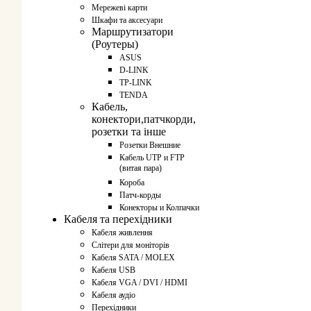
Мережеві карти
Шкафи та аксесуари
Маршрутизатори
(Роутеры)
ASUS
D-LINK
TP-LINK
TENDA
Кабель,
конектори,патчкорди,
розетки та інше
Розетки Внешние
Кабель UTP и FTP
(витая пара)
Короба
Патч-корды
Конекторы и Колпачки
Кабеля та перехідники
Кабеля живлення
Слітери для моніторів
Кабеля SATA / MOLEX
Кабеля USB
Кабеля VGA / DVI / HDMI
Кабеля аудіо
Перехідники